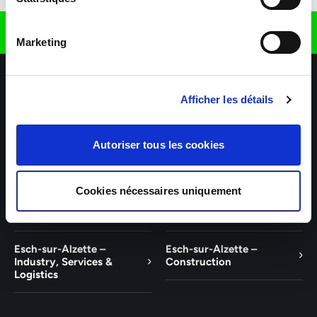
Find us on
Marketing
Afficher les détails
Autoriser tous les cookies
Our agencies
Our business sectors
Help & Contact
Cookies nécessaires uniquement
Wiltz
Talent
Esch-sur-Alzette –
Esch-sur-Alzette –
Industry, Services &
Construction
Logistics