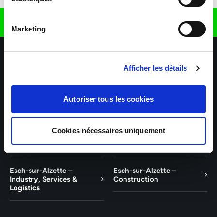
Find us on
Marketing
Afficher les détails
Autoriser tous les cookies
Our agencies
Our business sectors
Help & Contact
Cookies nécessaires uniquement
Wiltz
Talent
Esch-sur-Alzette –
Esch-sur-Alzette –
Industry, Services &
Construction
Logistics