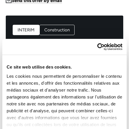
Send this offer by email
INTERIM
Construction
TECHNICIEN DE MAINTENANCE
MULTITECHNIQUE (H/F/X)
Ce site web utilise des cookies.
Luxembourg
Les cookies nous permettent de personnaliser le contenu
INTERIM
et les annonces, d'offrir des fonctionnalités relatives aux
médias sociaux et d'analyser notre trafic. Nous
Email *
partageons également des informations sur l'utilisation de
Publication date
notre site avec nos partenaires de médias sociaux, de
05/05/2026
publicité et d'analyse, qui peuvent combiner celles-ci
avec d'autres informations que vous leur avez fournies
Reference number
ou qu'ils ont collectées lors de votre utilisation de leurs
QVNHGXCYRL79
Send