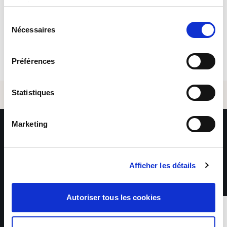
services.
Sélection
Apply
Nécessaires
du
*The information collected by Sofitex Luxembourg via this
consentement
form is subject to computer processing for the purpose of
managing application files and recruitment. Information
Préférences
marked with an asterisk is mandatory – failure to provide
this information will make it impossible to process the
request. This information is intended exclusively for the
departments of Sofitex Luxembourg, its clients, and any
Statistiques
subcontractors involved in the provision of services. The
data is kept for the period necessary for the purposes for
which it is processed, as specified in our Data Protection
Marketing
Policy. In accordance with Regulation (EU) 2016/679 on the
protection of personal data, you have the right to access,
rectify, delete, and object to the use of your data for
legitimate reasons by sending your request, accompanied
by proof of identity, to: rgpd@sofitex.lu
Afficher les détails
Autoriser tous les cookies
1 on 4