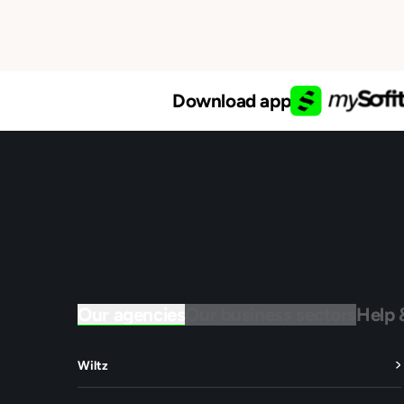
Download app
Our agencies
Our business sectors
Help 
Wiltz