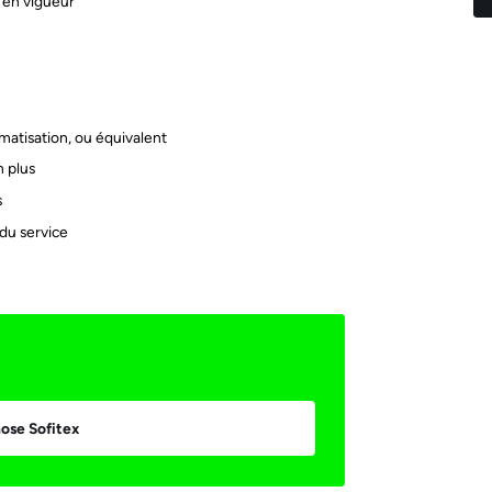
 en vigueur
matisation, ou équivalent
 plus
s
du service
ose Sofitex