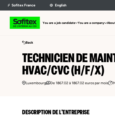
You are a job candidate
You are a company
About
Back
TECHNICIEN DE MAI
HVAC/CVC (H/F/X)
Luxembourg
De 1867.02 à 1867.02 euros par mois
I
DESCRIPTION DE L'ENTREPRISE