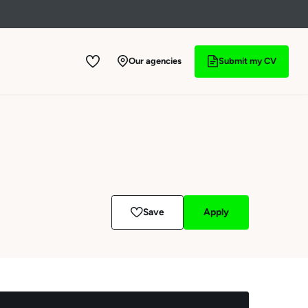
Our agencies
Submit my CV
Save
Apply