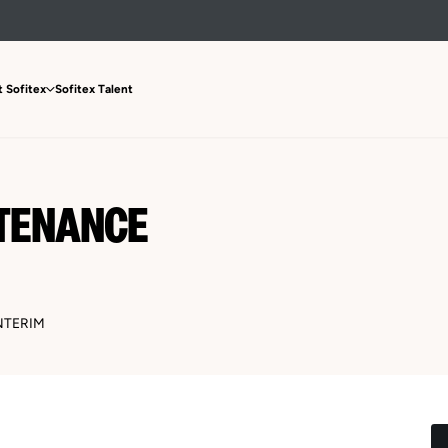
 Sofitex
Sofitex Talent
NTENANCE
NTERIM