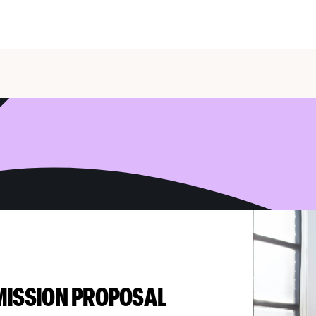
g
is
 the
MISSION PROPOSAL