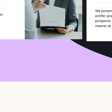
We present
in
profile: po
prospects.
manner at 