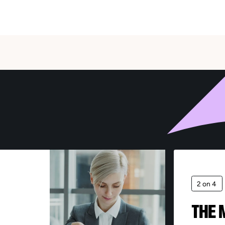
il *
Send
e information collected by Sofitex Luxembourg via this form is subject to computer processin
 the purpose of managing application files and recruitment. Information marked with an asterisk 
datory – failure to provide this information will make it impossible to process the request. This
2 on 4
ormation is intended exclusively for the departments of Sofitex Luxembourg, its clients, and any
contractors involved in the provision of services. The data is kept for the period necessary for
poses for which it is processed, as specified in our Data Protection Policy. In accordance with
THE 
ulation (EU) 2016/679 on the protection of personal data, you have the right to access, rectify,
ete, and object to the use of your data for legitimate reasons by sending your request,
ompanied by proof of identity, to: rgpd@sofitex.lu