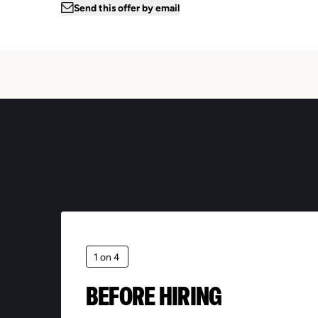
Send this offer by email
Ema
*Th
for
man
1 on 4
inf
sub
BEFORE HIRING
pur
Reg
del
acc