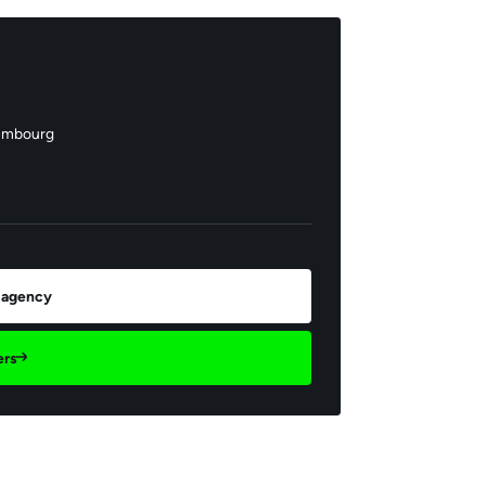
xembourg
 agency
ers