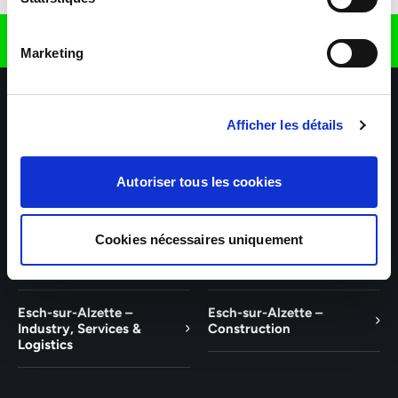
Find us on
Marketing
Afficher les détails
Autoriser tous les cookies
Our agencies
Our business sectors
Help & Contact
Cookies nécessaires uniquement
Wiltz
Talent
Esch-sur-Alzette –
Esch-sur-Alzette –
Industry, Services &
Construction
Logistics