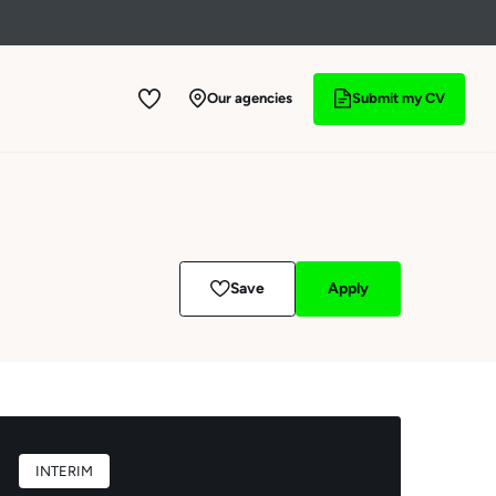
Our agencies
Submit my CV
Save
Apply
INTERIM