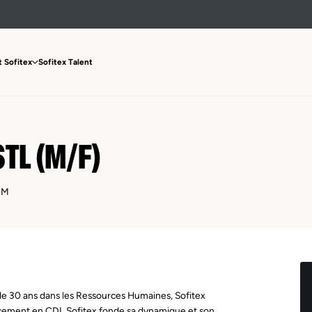
 Sofitex
Sofitex Talent
TL (M/F)
IM
de 30 ans dans les Ressources Humaines, Sofitex
lacement en CDI. Sofitex fonde sa dynamique et son