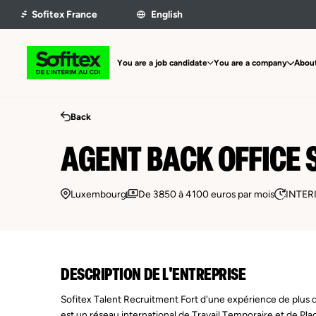
You are a job candidate
You are a company
About
Back
AGENT BACK OFFICE S
Luxembourg
De 3850 à 4100 euros par mois
INTER
DESCRIPTION DE L'ENTREPRISE
Sofitex Talent Recruitment Fort d'une expérience de plus 
est un réseau international de Travail Temporaire et de P