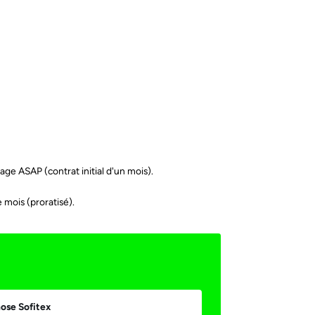
age ASAP (contrat initial d'un mois).
 mois (proratisé).
il *
Send
ose Sofitex