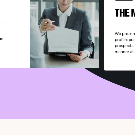
THE 
We present
in
profile: po
prospects.
manner at 