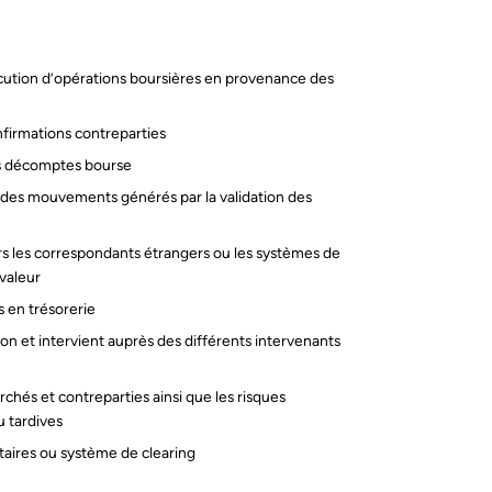
xécution d’opérations boursières en provenance des
nfirmations contreparties
des décomptes bourse
) des mouvements générés par la validation des
rs les correspondants étrangers ou les systèmes de
 valeur
 en trésorerie
ion et intervient auprès des différents intervenants
archés et contreparties ainsi que les risques
u tardives
itaires ou système de clearing