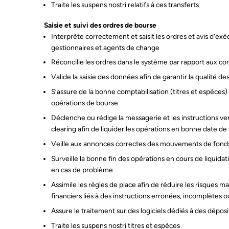
Traite les suspens nostri relatifs à ces transferts
Saisie et suivi des ordres de bourse
Interprète correctement et saisit les ordres et avis d’e
gestionnaires et agents de change
Réconcilie les ordres dans le système par rapport aux co
Valide la saisie des données afin de garantir la qualité 
S’assure de la bonne comptabilisation (titres et espèces
opérations de bourse
Déclenche ou rédige la messagerie et les instructions ve
clearing afin de liquider les opérations en bonne date de
Veille aux annonces correctes des mouvements de fonds
Surveille la bonne fin des opérations en cours de liquidat
en cas de problème
Assimile les règles de place afin de réduire les risques m
financiers liés à des instructions erronées, incomplètes o
Assure le traitement sur des logiciels dédiés à des dépos
Traite les suspens nostri titres et espèces