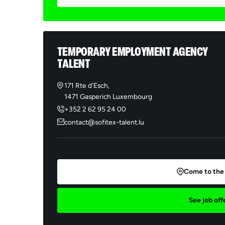
*Th
for
man
inf
sub
TEMPORARY EMPLOYMENT AGENCY
pur
TALENT
Reg
del
acc
171 Rte d'Esch,
1471 Gasperich Luxembourg
+352 2 62 95 24 00
contact@sofitex-talent.lu
Come to the
See job off