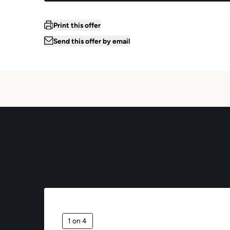
Print this offer
Send this offer by email
1 on 4