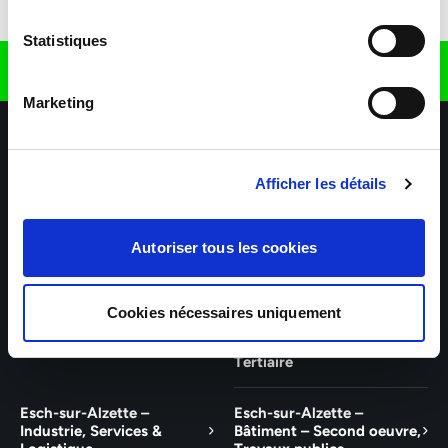
Télécharger l'application
Statistiques
Retrouvez nous sur
Marketing
Afficher les détails
Autoriser tous les cookies
Nos agences
Nos secteurs d'activité
Aide & Contact
Cookies nécessaires uniquement
Talent – Finance, Office, IT
Wiltz – Industrie, Services,
Logistique, Bâtiment et
Tertiaire
Esch-sur-Alzette –
Esch-sur-Alzette –
Industrie, Services &
Bâtiment – Second oeuvre,