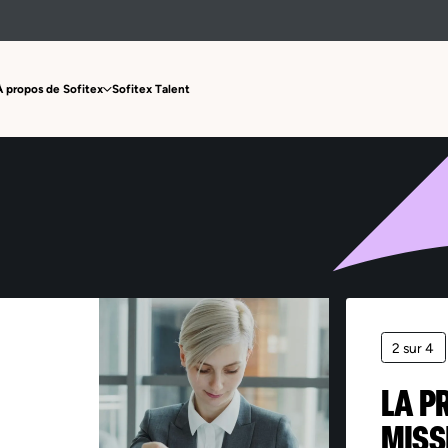
Offre non trouvée
À propos de Sofitex
Sofitex Talent
2 sur 4
LA P
MISS