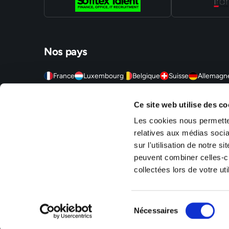
Nos pays
France
Luxembourg
Belgique
Suisse
Allemagn
Sofitex est un réseau d'agences d'intérim, travail temporaire
Ce site web utilise des co
agences sont situées en Alsace (Mulhouse, Strasbourg, Molshe
Territoire de Belfort (Montbéliard, Belfort, Delle), en Ile-de
Les cookies nous permetten
S/Alzette, Luxembourg Ville).
relatives aux médias socia
sur l'utilisation de notre 
peuvent combiner celles-ci
collectées lors de votre uti
Mentions légales
Politique de confidentialité
RSE
Gestion des c
Sélection
Nécessaires
du
consentement