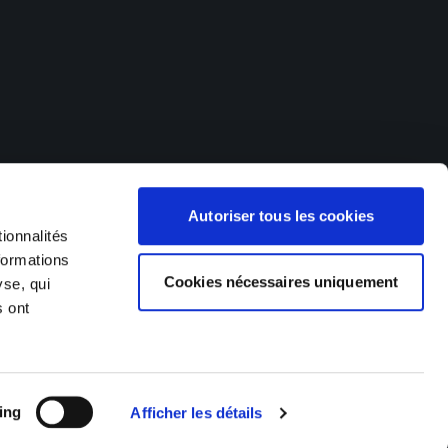
offres d'emploi dans de nombreux secteurs d'activités. Nos
Autoriser tous les cookies
 (Hagondange, Metz, Thionville), en Franche-Comté et dans le
), en Suisse (Delémont, Saigneléger) et au Luxembourg (Esch
ionnalités
formations
Cookies nécessaires uniquement
yse, qui
s ont
Made by Izhak
ing
Afficher les détails