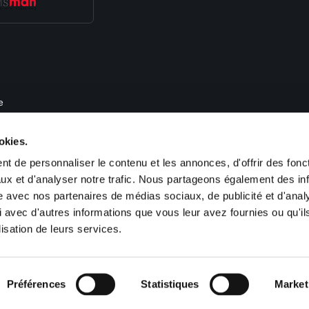
e
, de recrutement et de gestion des ressources humaines. Nous proposons des 
okies.
im, Obernai, Haguenau, Colmar, Guebwiller, Saint Louis, Cernay), en Lorraine
-France (Paris). Sofitex est également présent en Allemagne (Kehl, Saarbrücken
t de personnaliser le contenu et les annonces, d'offrir des fonct
ux et d'analyser notre trafic. Nous partageons également des in
site avec nos partenaires de médias sociaux, de publicité et d'anal
 avec d'autres informations que vous leur avez fournies ou qu'il
lisation de leurs services.
ookies
Plan du site
Préférences
Statistiques
Market