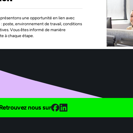
présentons une opportunité en lien avec
l : poste, environnement de travail, conditions
tives. Vous êtes informé de manière
te à chaque étape.
Retrouvez nous sur