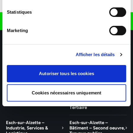
Télécharger l'application
Statistiques
Retrouvez nous sur
Marketing
Afficher les détails
Autoriser tous les cookies
Nos agences
Nos secteurs d'activité
Aide & Contact
Cookies nécessaires uniquement
Talent – Finance, Office, IT
Wiltz – Industrie, Services,
Logistique, Bâtiment et
Tertiaire
Esch-sur-Alzette –
Esch-sur-Alzette –
Industrie, Services &
Bâtiment – Second oeuvre,