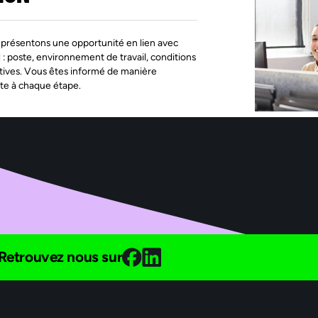
présentons une opportunité en lien avec
l : poste, environnement de travail, conditions
tives. Vous êtes informé de manière
te à chaque étape.
Retrouvez nous sur