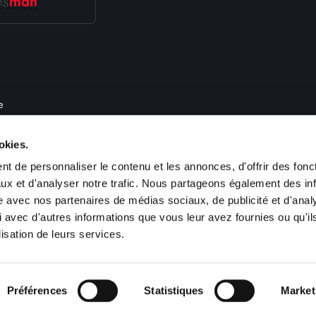
e
, de recrutement et de gestion des ressources humaines. Nous proposons des 
okies.
im, Obernai, Haguenau, Colmar, Guebwiller, Saint Louis, Cernay), en Lorraine
-France (Paris). Sofitex est également présent en Allemagne (Kehl, Saarbrücken
t de personnaliser le contenu et les annonces, d'offrir des fonct
ux et d'analyser notre trafic. Nous partageons également des in
site avec nos partenaires de médias sociaux, de publicité et d'anal
 avec d'autres informations que vous leur avez fournies ou qu'il
lisation de leurs services.
ookies
Plan du site
Préférences
Statistiques
Market