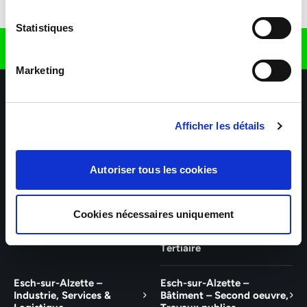
Télécharger l'application
Statistiques
Retrouvez nous sur
Marketing
Afficher les détails
Autoriser tous les cookies
Nos agences
Nos secteurs d'activité
Aide & Contact
Cookies nécessaires uniquement
Talent – Finance, Office, IT
Wiltz – Industrie, Services,
Logistique, Bâtiment et
Tertiaire
Esch-sur-Alzette –
Esch-sur-Alzette –
Industrie, Services &
Bâtiment – Second oeuvre,