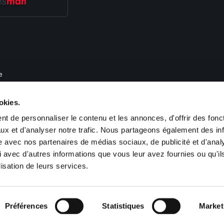
e
, de recrutement et de gestion des ressources humaines. Nous proposons des 
okies.
im, Obernai, Haguenau, Colmar, Guebwiller, Saint Louis, Cernay), en Lorraine
-France (Paris). Sofitex est également présent en Allemagne (Kehl, Saarbrücken
t de personnaliser le contenu et les annonces, d'offrir des fonct
ux et d'analyser notre trafic. Nous partageons également des in
site avec nos partenaires de médias sociaux, de publicité et d'anal
 avec d'autres informations que vous leur avez fournies ou qu'il
lisation de leurs services.
ookies
Plan du site
Préférences
Statistiques
Market