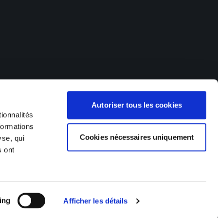
offres d'emploi dans de nombreux secteurs d'activités. Nos
Autoriser tous les cookies
 (Hagondange, Metz, Thionville), en Franche-Comté et dans le
), en Suisse (Delémont, Saigneléger) et au Luxembourg (Esch
ionnalités
formations
Cookies nécessaires uniquement
yse, qui
s ont
Made by Izhak
ing
Afficher les détails