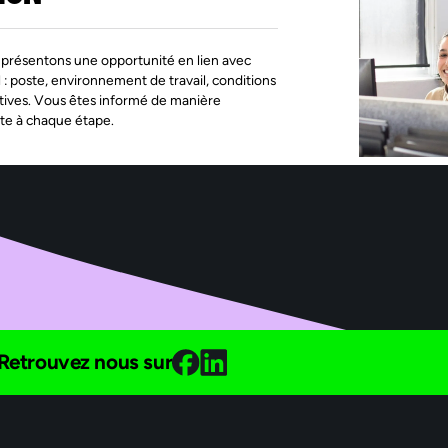
présentons une opportunité en lien avec
l : poste, environnement de travail, conditions
tives. Vous êtes informé de manière
te à chaque étape.
Retrouvez nous sur