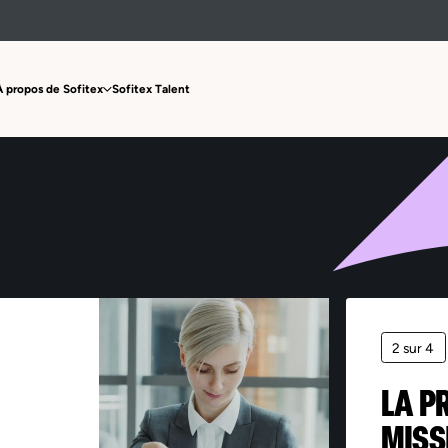
Offre non trouvée
À propos de Sofitex
Sofitex Talent
2 sur 4
LA P
MISS