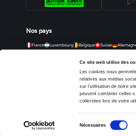
Nos pays
France
Luxembourg
Belgique
Suisse
Allemagn
Sofitex est un réseau d'agences d'intérim, travail temporaire
Ce site web utilise des co
agences sont situées en Alsace (Mulhouse, Strasbourg, Molshe
Territoire de Belfort (Montbéliard, Belfort, Delle), en Ile-de
Les cookies nous permetten
S/Alzette, Luxembourg Ville).
relatives aux médias socia
sur l'utilisation de notre 
peuvent combiner celles-ci
collectées lors de votre uti
Mentions légales
Politique de confidentialité
RSE
Gestion des c
Sélection
Nécessaires
du
consentement