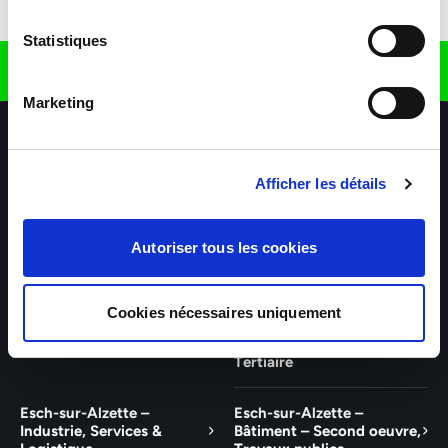
Télécharger l'application
Statistiques
Retrouvez nous sur
Marketing
Afficher les détails
Autoriser tous les cookies
Nos agences
Nos secteurs d'activité
Aide & Contact
Cookies nécessaires uniquement
Talent – Finance, Office, IT
Wiltz – Industrie, Services,
Logistique, Bâtiment et
Tertiaire
Esch-sur-Alzette –
Esch-sur-Alzette –
Industrie, Services &
Bâtiment – Second oeuvre,