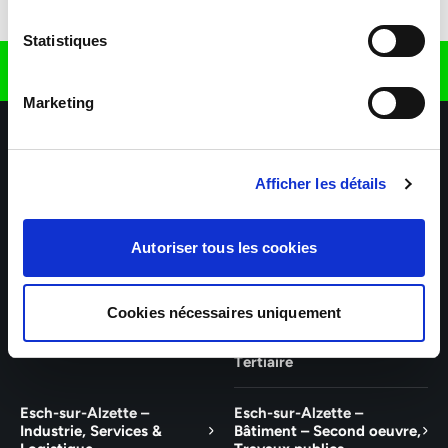
Télécharger l'application
Statistiques
Retrouvez nous sur
Marketing
Afficher les détails
Autoriser tous les cookies
Nos agences
Nos secteurs d'activité
Aide & Contact
Cookies nécessaires uniquement
Talent – Finance, Office, IT
Wiltz – Industrie, Services,
Logistique, Bâtiment et
Tertiaire
Esch-sur-Alzette –
Esch-sur-Alzette –
Industrie, Services &
Bâtiment – Second oeuvre,