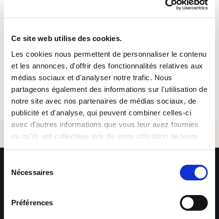
09/02/2026
Numéro de référence
Ce site web utilise des cookies.
PUKOB39SQLVO
Les cookies nous permettent de personnaliser le contenu
Email *
et les annonces, d'offrir des fonctionnalités relatives aux
Postuler
médias sociaux et d'analyser notre trafic. Nous
partageons également des informations sur l'utilisation de
notre site avec nos partenaires de médias sociaux, de
publicité et d'analyse, qui peuvent combiner celles-ci
avec d'autres informations que vous leur avez fournies
Envoyer
ou qu'ils ont collectées lors de votre utilisation de leurs
services.
Sélection
*Les informations collectées par Sofitex Luxembourg via ce
Nécessaires
du
formulaire font l’objet d’un traitement informatisé ayant
pour finalité la gestion des fichiers de candidatures et du
consentement
recrutement. Les informations marquées d’un astérisque
sont obligatoires – leur non-renseignement entraîne
Préférences
l’impossibilité de traiter la demande. Ces informations sont
exclusivement destinées aux services de Sofitex