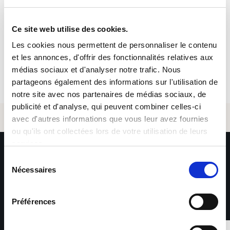
Numéro de référence
SFTP951703
Ce site web utilise des cookies.
Les cookies nous permettent de personnaliser le contenu
Postuler
Email *
et les annonces, d'offrir des fonctionnalités relatives aux
médias sociaux et d'analyser notre trafic. Nous
partageons également des informations sur l'utilisation de
notre site avec nos partenaires de médias sociaux, de
publicité et d'analyse, qui peuvent combiner celles-ci
avec d'autres informations que vous leur avez fournies
Envoyer
ou qu'ils ont collectées lors de votre utilisation de leurs
services.
Sélection
*Les informations collectées par Sofitex Luxembourg via ce
Nécessaires
du
formulaire font l’objet d’un traitement informatisé ayant
pour finalité la gestion des fichiers de candidatures et du
consentement
recrutement. Les informations marquées d’un astérisque
sont obligatoires – leur non-renseignement entraîne
Préférences
l’impossibilité de traiter la demande. Ces informations sont
exclusivement destinées aux services de Sofitex
Luxembourg, à ses clients et à ses éventuels sous-traitants