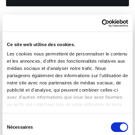
Imprimer cette offre
Envoyer cette offre par email
Ce site web utilise des cookies.
Les cookies nous permettent de personnaliser le contenu
Email *
et les annonces, d'offrir des fonctionnalités relatives aux
INTERIM
médias sociaux et d'analyser notre trafic. Nous
partageons également des informations sur l'utilisation de
ASSISTANT ADMINISTRATIF
notre site avec nos partenaires de médias sociaux, de
TRILINGUE FR/DE/LU (H/F)
publicité et d'analyse, qui peuvent combiner celles-ci
avec d'autres informations que vous leur avez fournies
Envoyer
9715 Clervaux
ou qu'ils ont collectées lors de votre utilisation de leurs
services.
De 18.7542 à 18.7542 euros par heure
Sélection
*Les informations collectées par Sofitex Luxembourg via ce
INTERIM
Nécessaires
du
formulaire font l’objet d’un traitement informatisé ayant
pour finalité la gestion des fichiers de candidatures et du