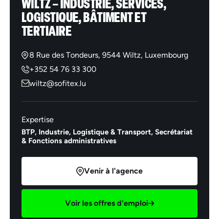
WILTZ – INDUSTRIE, SERVICES,
LOGISTIQUE, BÂTIMENT ET
TERTIAIRE
8 Rue des Tondeurs, 9544 Wiltz, Luxembourg
+352 54 76 33 300
wiltz@sofitex.lu
Expertise
BTP,
Industrie,
Logistique & Transport,
Secrétariat
& Fonctions administratives
Venir à l'agence
Voir les offres d'emploi