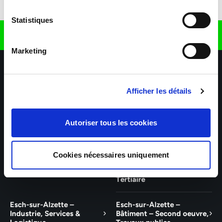
Télécharger l'application
Statistiques
Retrouvez nous sur
Marketing
Afficher les détails
Autoriser tous les cookies
Nos agences
Nos secteurs d'activité
Aide & Contact
Cookies nécessaires uniquement
Talent – Finance, Office, IT
Wiltz – Industrie, Services,
Logistique, Bâtiment et
Tertiaire
Esch-sur-Alzette –
Esch-sur-Alzette –
Industrie, Services &
Bâtiment – Second oeuvre,