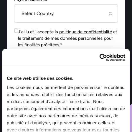
J'ai lu et j'accepte la
politique de confidentialité
et
le traitement de mes données personnelles pour
les finalités précitées.*
Envoyer
Ce site web utilise des cookies.
*Les informations collectées par Sofitex Luxembourg via ce
Les cookies nous permettent de personnaliser le contenu
formulaire font l’objet d’un traitement informatisé ayant pour
et les annonces, d'offrir des fonctionnalités relatives aux
finalité la gestion des fichiers de candidatures et du
médias sociaux et d'analyser notre trafic. Nous
recrutement. Les informations marquées d’un astérisque sont
obligatoires – leur non-renseignement entraîne l’impossibilité
partageons également des informations sur l'utilisation de
de traiter la demande. Ces informations sont exclusivement
notre site avec nos partenaires de médias sociaux, de
destinées aux services de Sofitex Luxembourg, à ses clients et
publicité et d'analyse, qui peuvent combiner celles-ci
à ses éventuels sous-traitants intervenant dans le cadre de la
prestation. Les données sont conservées pendant les durées
avec d'autres informations que vous leur avez fournies