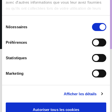
nécessaires aux finalités pour lesquelles elles sont traitées,
avec d'autres informations que vous leur avez fournies
telles que précisées dans notre Politique de protection des
ou qu'ils ont collectées lors de votre utilisation de leurs
données. Conformément au Règlement (UE) 2016/679 relatif à
services.
la protection des données à caractère personnel, vous disposez
d’un droit d’accès, de rectification, de suppression et
Sélection
d’opposition pour motifs légitimes, en adressant votre demande
Nécessaires
du
accompagnée d’une pièce d’identité à : rgpd@sofitex.lu
consentement
Préférences
Statistiques
INTERIM
Marketing
MONTEURS DE PNEUS (H/F)
Afficher les détails
Luxembourg
De 16.01 à 19.22 euros par heure
Autoriser tous les cookies