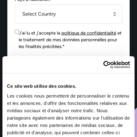
J'ai lu et j'accepte la
politique de confidentialité
et
le traitement de mes données personnelles pour
les finalités précitées.*
Envoyer
Ce site web utilise des cookies.
*Les informations collectées par Sofitex Luxembourg via ce
formulaire font l’objet d’un traitement informatisé ayant pour
Les cookies nous permettent de personnaliser le contenu
finalité la gestion des fichiers de candidatures et du
et les annonces, d'offrir des fonctionnalités relatives aux
recrutement. Les informations marquées d’un astérisque sont
médias sociaux et d'analyser notre trafic. Nous
obligatoires – leur non-renseignement entraîne l’impossibilité
de traiter la demande. Ces informations sont exclusivement
partageons également des informations sur l'utilisation de
destinées aux services de Sofitex Luxembourg, à ses clients et
notre site avec nos partenaires de médias sociaux, de
à ses éventuels sous-traitants intervenant dans le cadre de la
publicité et d'analyse, qui peuvent combiner celles-ci
prestation. Les données sont conservées pendant les durées