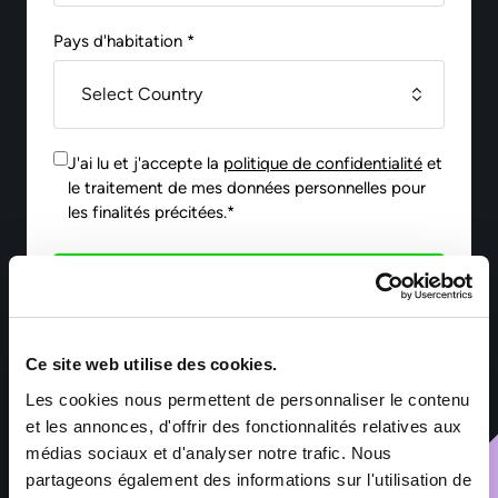
Pays d'habitation *
J'ai lu et j'accepte la
politique de confidentialité
et
le traitement de mes données personnelles pour
les finalités précitées.*
Envoyer
Ce site web utilise des cookies.
*Les informations collectées par Sofitex Luxembourg via ce
formulaire font l’objet d’un traitement informatisé ayant pour
Les cookies nous permettent de personnaliser le contenu
finalité la gestion des fichiers de candidatures et du
et les annonces, d'offrir des fonctionnalités relatives aux
recrutement. Les informations marquées d’un astérisque sont
obligatoires – leur non-renseignement entraîne l’impossibilité
médias sociaux et d'analyser notre trafic. Nous
de traiter la demande. Ces informations sont exclusivement
partageons également des informations sur l'utilisation de
destinées aux services de Sofitex Luxembourg, à ses clients et