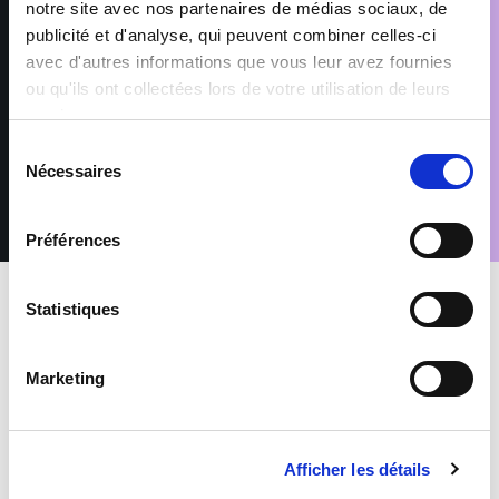
notre site avec nos partenaires de médias sociaux, de
à ses éventuels sous-traitants intervenant dans le cadre de la
prestation. Les données sont conservées pendant les durées
publicité et d'analyse, qui peuvent combiner celles-ci
nécessaires aux finalités pour lesquelles elles sont traitées,
avec d'autres informations que vous leur avez fournies
telles que précisées dans notre Politique de protection des
ou qu'ils ont collectées lors de votre utilisation de leurs
données. Conformément au Règlement (UE) 2016/679 relatif à
la protection des données à caractère personnel, vous disposez
services.
d’un droit d’accès, de rectification, de suppression et
Sélection
d’opposition pour motifs légitimes, en adressant votre demande
Nécessaires
accompagnée d’une pièce d’identité à : rgpd@sofitex.lu
du
consentement
Préférences
Statistiques
INTERIM
Sante-Action-Sociale
Marketing
AIDE-SOIGNANT (E) - SECTEUR
HANDICAP MENTAL
Afficher les détails