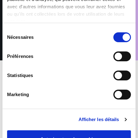
nécessaires aux finalités pour lesquelles elles sont traitées,
avec d'autres informations que vous leur avez fournies
telles que précisées dans notre Politique de protection des
données. Conformément au Règlement (UE) 2016/679 relatif à
ou qu'ils ont collectées lors de votre utilisation de leurs
la protection des données à caractère personnel, vous disposez
services.
d’un droit d’accès, de rectification, de suppression et
d’opposition pour motifs légitimes, en adressant votre demande
Sélection
accompagnée d’une pièce d’identité à : rgpd@sofitex.lu
Nécessaires
du
consentement
Préférences
Statistiques
INTERIM
Hebergement-Restauration
Marketing
CHEF DE RANG (H/F)
9715 Clervaux
Afficher les détails
De 18.7542 à 25 euros par heure