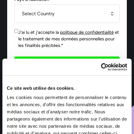
J'ai lu et j'accepte la
politique de confidentialité
et
le traitement de mes données personnelles pour
les finalités précitées.*
Envoyer
Ce site web utilise des cookies.
*Les informations collectées par Sofitex Luxembourg via ce
formulaire font l’objet d’un traitement informatisé ayant pour
Les cookies nous permettent de personnaliser le contenu
finalité la gestion des fichiers de candidatures et du
recrutement. Les informations marquées d’un astérisque sont
et les annonces, d'offrir des fonctionnalités relatives aux
obligatoires – leur non-renseignement entraîne l’impossibilité
médias sociaux et d'analyser notre trafic. Nous
de traiter la demande. Ces informations sont exclusivement
partageons également des informations sur l'utilisation de
destinées aux services de Sofitex Luxembourg, à ses clients et
à ses éventuels sous-traitants intervenant dans le cadre de la
notre site avec nos partenaires de médias sociaux, de
prestation. Les données sont conservées pendant les durées
publicité et d'analyse, qui peuvent combiner celles-ci