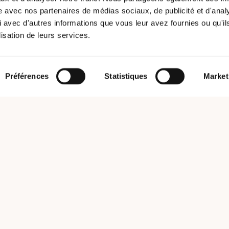
site avec nos partenaires de médias sociaux, de publicité et d'anal
 avec d'autres informations que vous leur avez fournies ou qu'il
lisation de leurs services.
Préférences
Statistiques
Market
e
, de recrutement et de gestion des ressources humaines. Nous proposons des 
im, Obernai, Haguenau, Colmar, Guebwiller, Saint Louis, Cernay), en Lorraine
-France (Paris). Sofitex est également présent en Allemagne (Kehl, Saarbrücken
ookies
Plan du site