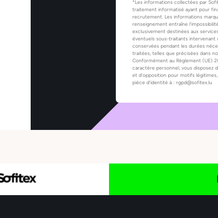
*Les informations collectées par Sofi
traitement informatisé ayant pour fina
recrutement. Les informations marqué
renseignement entraîne l’impossibilit
exclusivement destinées aux services
éventuels sous-traitants intervenant 
conservées pendant les durées nécessa
traitées, telles que précisées dans n
Conformément au Règlement (UE) 2016
caractère personnel, vous disposez d’
et d’opposition pour motifs légitim
pièce d’identité à : rgpd@sofitex.lu