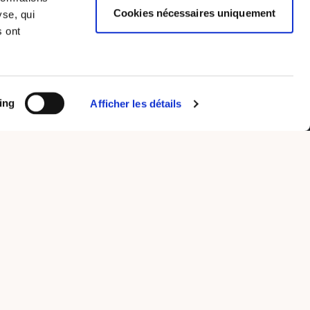
Cookies nécessaires uniquement
yse, qui
s ont
ing
Afficher les détails
offres d'emploi dans de nombreux secteurs d'activités. Nos
 (Hagondange, Metz, Thionville), en Franche-Comté et dans le
), en Suisse (Delémont, Saigneléger) et au Luxembourg (Esch
Made by Izhak