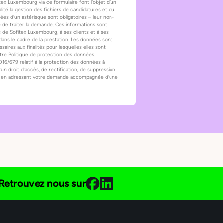
tex Luxembourg via ce formulaire font l’objet d’un
lité la gestion des fichiers de candidatures et du
es d’un astérisque sont obligatoires – leur non-
é de traiter la demande. Ces informations sont
 de Sofitex Luxembourg, à ses clients et à ses
dans le cadre de la prestation. Les données sont
ires aux finalités pour lesquelles elles sont
otre Politique de protection des données.
/679 relatif à la protection des données à
un droit d’accès, de rectification, de suppression
es, en adressant votre demande accompagnée d’une
Retrouvez nous sur