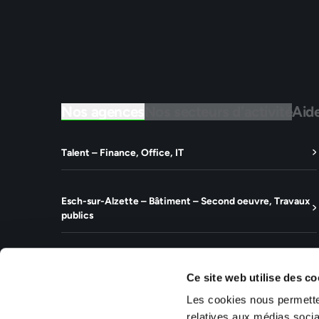
Nos agences
Nos secteurs d'activité
Aid
Talent – Finance, Office, IT
Esch-sur-Alzette – Bâtiment – Second oeuvre, Travaux
publics
Ce site web utilise des co
Nos agences métiers
Les cookies nous permetten
relatives aux médias socia