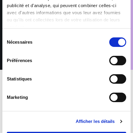
à ses éventuels sous-traitants intervenant dans le cadre de la
publicité et d'analyse, qui peuvent combiner celles-ci
prestation. Les données sont conservées pendant les durées
avec d'autres informations que vous leur avez fournies
nécessaires aux finalités pour lesquelles elles sont traitées,
telles que précisées dans notre Politique de protection des
ou qu'ils ont collectées lors de votre utilisation de leurs
données. Conformément au Règlement (UE) 2016/679 relatif à
services.
la protection des données à caractère personnel, vous disposez
d’un droit d’accès, de rectification, de suppression et
Sélection
d’opposition pour motifs légitimes, en adressant votre demande
Nécessaires
du
accompagnée d’une pièce d’identité à : rgpd@sofitex.lu
consentement
Préférences
Statistiques
INTERIM
Transports-Entreposage
Marketing
CHAUFFEURS POIDS LOURD C-CE -
MANŒUVRES (H/F)
Afficher les détails