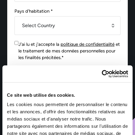
Pays d'habitation *
J'ai lu et j'accepte la
politique de confidentialité
et
le traitement de mes données personnelles pour
les finalités précitées.*
Envoyer
Ce site web utilise des cookies.
*Les informations collectées par Sofitex Luxembourg via ce
Les cookies nous permettent de personnaliser le contenu
formulaire font l’objet d’un traitement informatisé ayant pour
finalité la gestion des fichiers de candidatures et du
et les annonces, d'offrir des fonctionnalités relatives aux
recrutement. Les informations marquées d’un astérisque sont
médias sociaux et d'analyser notre trafic. Nous
obligatoires – leur non-renseignement entraîne l’impossibilité
partageons également des informations sur l'utilisation de
de traiter la demande. Ces informations sont exclusivement
destinées aux services de Sofitex Luxembourg, à ses clients et
notre site avec nos partenaires de médias sociaux, de