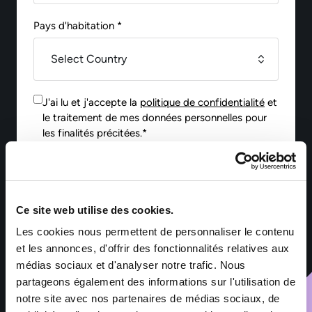
Pays d'habitation *
J'ai lu et j'accepte la
politique de confidentialité
et
le traitement de mes données personnelles pour
les finalités précitées.*
Envoyer
Ce site web utilise des cookies.
Les cookies nous permettent de personnaliser le contenu
*Les informations collectées par Sofitex Luxembourg via ce
formulaire font l’objet d’un traitement informatisé ayant pour
et les annonces, d'offrir des fonctionnalités relatives aux
finalité la gestion des fichiers de candidatures et du
médias sociaux et d'analyser notre trafic. Nous
recrutement. Les informations marquées d’un astérisque sont
partageons également des informations sur l'utilisation de
obligatoires – leur non-renseignement entraîne l’impossibilité
de traiter la demande. Ces informations sont exclusivement
notre site avec nos partenaires de médias sociaux, de
destinées aux services de Sofitex Luxembourg, à ses clients et