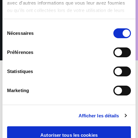
nécessaires aux finalités pour lesquelles elles sont traitées,
avec d'autres informations que vous leur avez fournies
telles que précisées dans notre Politique de protection des
ou qu'ils ont collectées lors de votre utilisation de leurs
données. Conformément au Règlement (UE) 2016/679 relatif à
services.
la protection des données à caractère personnel, vous disposez
d’un droit d’accès, de rectification, de suppression et
Sélection
d’opposition pour motifs légitimes, en adressant votre demande
Nécessaires
du
accompagnée d’une pièce d’identité à : rgpd@sofitex.lu
consentement
Préférences
Statistiques
INTERIM
Autres-Activites-Services
Marketing
ELAGUEUR (H/F)
Afficher les détails
Luxembourg
De 15.62 à 18.75 euros par heure
Autoriser tous les cookies