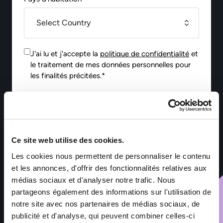
J'ai lu et j'accepte la
politique de confidentialité
et
le traitement de mes données personnelles pour
les finalités précitées.*
Envoyer
Ce site web utilise des cookies.
*Les informations collectées par Sofitex Luxembourg via ce
formulaire font l’objet d’un traitement informatisé ayant pour
Les cookies nous permettent de personnaliser le contenu
finalité la gestion des fichiers de candidatures et du
et les annonces, d'offrir des fonctionnalités relatives aux
recrutement. Les informations marquées d’un astérisque sont
médias sociaux et d'analyser notre trafic. Nous
obligatoires – leur non-renseignement entraîne l’impossibilité
de traiter la demande. Ces informations sont exclusivement
partageons également des informations sur l'utilisation de
destinées aux services de Sofitex Luxembourg, à ses clients et
notre site avec nos partenaires de médias sociaux, de
à ses éventuels sous-traitants intervenant dans le cadre de la
publicité et d'analyse, qui peuvent combiner celles-ci
prestation. Les données sont conservées pendant les durées