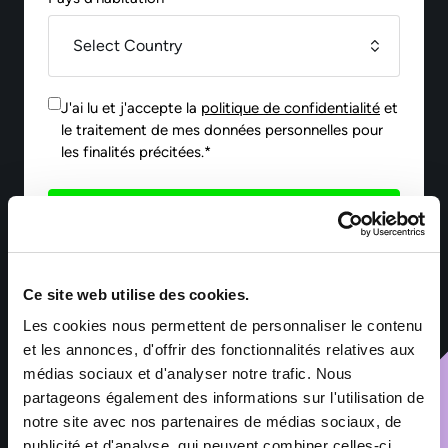
J'ai lu et j'accepte la
politique de confidentialité
et
le traitement de mes données personnelles pour
les finalités précitées.*
Envoyer
Ce site web utilise des cookies.
*Les informations collectées par Sofitex Luxembourg via ce
formulaire font l’objet d’un traitement informatisé ayant pour
Les cookies nous permettent de personnaliser le contenu
finalité la gestion des fichiers de candidatures et du
recrutement. Les informations marquées d’un astérisque sont
et les annonces, d'offrir des fonctionnalités relatives aux
obligatoires – leur non-renseignement entraîne l’impossibilité
médias sociaux et d'analyser notre trafic. Nous
de traiter la demande. Ces informations sont exclusivement
partageons également des informations sur l'utilisation de
destinées aux services de Sofitex Luxembourg, à ses clients et
à ses éventuels sous-traitants intervenant dans le cadre de la
notre site avec nos partenaires de médias sociaux, de
prestation. Les données sont conservées pendant les durées
publicité et d'analyse, qui peuvent combiner celles-ci