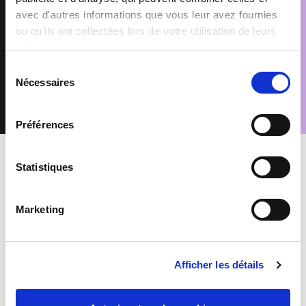
nécessaires aux finalités pour lesquelles elles sont traitées,
avec d'autres informations que vous leur avez fournies
telles que précisées dans notre Politique de protection des
données. Conformément au Règlement (UE) 2016/679 relatif à
ou qu'ils ont collectées lors de votre utilisation de leurs
la protection des données à caractère personnel, vous disposez
services.
d’un droit d’accès, de rectification, de suppression et
d’opposition pour motifs légitimes, en adressant votre demande
Sélection
accompagnée d’une pièce d’identité à : rgpd@sofitex.lu
Nécessaires
du
consentement
Préférences
Statistiques
INTERIM
Construction
Marketing
PEINTRE H/F
Luxembourg
Afficher les détails
De 18 à 20 euros par heure