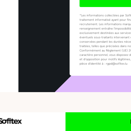
*Les informations collectées par Sofi
traitement informatisé ayant pour fina
recrutement. Les informations marqué
renseignement entraîne l’impossibilit
exclusivement destinées aux services
éventuels sous-traitants intervenant 
conservées pendant les durées nécessa
traitées, telles que précisées dans n
Conformément au Règlement (UE) 2016
caractère personnel, vous disposez d’
et d’opposition pour motifs légitim
pièce d’identité à : rgpd@sofitex.lu