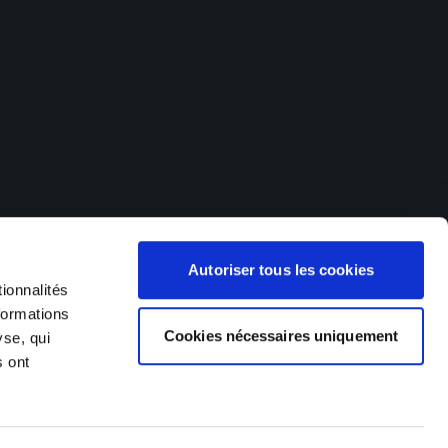
offres d'emploi dans de nombreux secteurs d'activités. Nos
Autoriser tous les cookies
 (Hagondange, Metz, Thionville), en Franche-Comté et dans le
), en Suisse (Delémont, Saigneléger) et au Luxembourg (Esch
ionnalités
formations
Cookies nécessaires uniquement
yse, qui
s ont
Made by Izhak