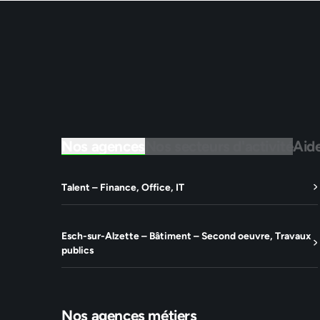
Nos agences
Nos secteurs d'activité
Aid
Talent – Finance, Office, IT
Esch-sur-Alzette – Bâtiment – Second oeuvre, Travaux
publics
Nos agences métiers