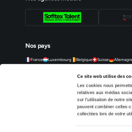
Nos pays
France
Luxembourg
Belgique
Suisse
Allemagn
Sofitex est un réseau d'agences d'intérim, travail temporaire
Ce site web utilise des co
agences sont situées en Alsace (Mulhouse, Strasbourg, Molshe
Territoire de Belfort (Montbéliard, Belfort, Delle), en Ile-de
Les cookies nous permetten
S/Alzette, Luxembourg Ville).
relatives aux médias socia
sur l'utilisation de notre 
peuvent combiner celles-ci
collectées lors de votre uti
Mentions légales
Politique de confidentialité
RSE
Gestion des c