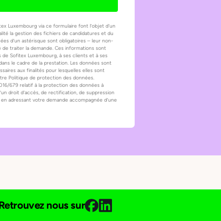
tex Luxembourg via ce formulaire font l’objet d’un
lité la gestion des fichiers de candidatures et du
es d’un astérisque sont obligatoires – leur non-
é de traiter la demande. Ces informations sont
 de Sofitex Luxembourg, à ses clients et à ses
dans le cadre de la prestation. Les données sont
ires aux finalités pour lesquelles elles sont
otre Politique de protection des données.
/679 relatif à la protection des données à
un droit d’accès, de rectification, de suppression
es, en adressant votre demande accompagnée d’une
Retrouvez nous sur