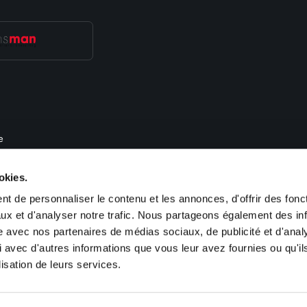
e
, de recrutement et de gestion des ressources humaines. Nous proposons des 
okies.
im, Obernai, Haguenau, Colmar, Guebwiller, Saint Louis, Cernay), en Lorraine
-France (Paris). Sofitex est également présent en Allemagne (Kehl, Saarbrücken
t de personnaliser le contenu et les annonces, d'offrir des fonct
ux et d'analyser notre trafic. Nous partageons également des in
site avec nos partenaires de médias sociaux, de publicité et d'anal
 avec d'autres informations que vous leur avez fournies ou qu'il
lisation de leurs services.
ookies
Plan du site