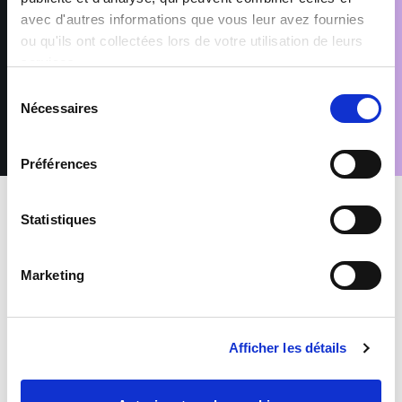
nécessaires aux finalités pour lesquelles elles sont traitées,
avec d'autres informations que vous leur avez fournies
telles que précisées dans notre Politique de protection des
données. Conformément au Règlement (UE) 2016/679 relatif à
ou qu'ils ont collectées lors de votre utilisation de leurs
la protection des données à caractère personnel, vous disposez
services.
d’un droit d’accès, de rectification, de suppression et
d’opposition pour motifs légitimes, en adressant votre demande
Sélection
accompagnée d’une pièce d’identité à : rgpd@sofitex.lu
Nécessaires
du
consentement
Préférences
Statistiques
INTERIM
Construction
Marketing
CONDUCTEUR D'ENGINS (H/F/X)
Luxembourg
Afficher les détails
De 16 à 20 euros par heure