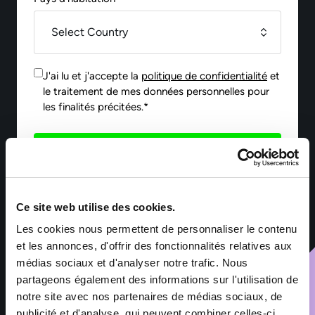
J'ai lu et j'accepte la
politique de confidentialité
et
le traitement de mes données personnelles pour
les finalités précitées.*
Envoyer
Ce site web utilise des cookies.
*Les informations collectées par Sofitex Luxembourg via ce
formulaire font l’objet d’un traitement informatisé ayant pour
Les cookies nous permettent de personnaliser le contenu
finalité la gestion des fichiers de candidatures et du
recrutement. Les informations marquées d’un astérisque sont
et les annonces, d'offrir des fonctionnalités relatives aux
obligatoires – leur non-renseignement entraîne l’impossibilité
médias sociaux et d'analyser notre trafic. Nous
de traiter la demande. Ces informations sont exclusivement
partageons également des informations sur l'utilisation de
destinées aux services de Sofitex Luxembourg, à ses clients et
à ses éventuels sous-traitants intervenant dans le cadre de la
notre site avec nos partenaires de médias sociaux, de
prestation. Les données sont conservées pendant les durées
publicité et d'analyse, qui peuvent combiner celles-ci