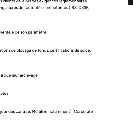
s clients vis-à-vis des exigences réglementaires
ng auprès des autorités compétentes (IRS, CSSF,
clientèle de son périmètre
tations de blocage de fonds, certifications de solde,
nsi que leur archivage
mptes
 jour des contrats Multiline notamment) (Corporate