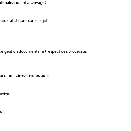
térialisation et archivage)
Enviar
des statistiques sur le sujet
ofitex é responsável pelo tratamento dos dados pessoais que nos fornece para que possamos
rar em contacto consigo. Tem direitos sobre esses dados pessoais. Para os exercer ou obter m
ormações, não hesite em consultar a nossa política de privacidade.
e gestion documentaire (respect des processus,
ocumentaires dans les outils
chives
rs