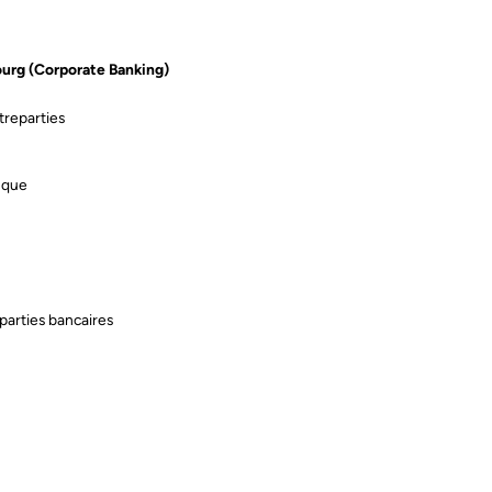
ourg (Corporate Banking)
treparties
nque
parties bancaires