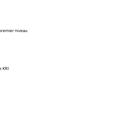
 premier niveau
e KRI
e