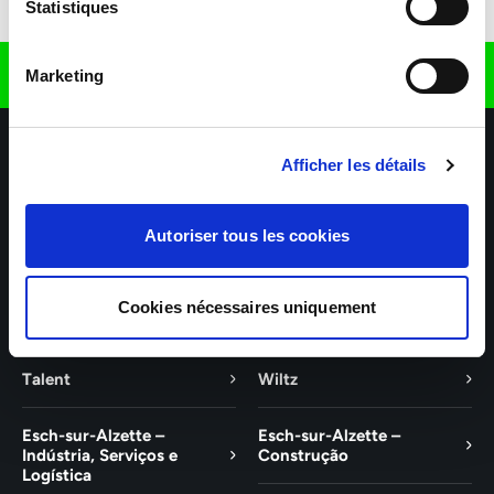
Descarregar a aplicação
Statistiques
Encontre-nos em
Marketing
Afficher les détails
Autoriser tous les cookies
As nossas agências
Os nossos setores de atividade
Cookies nécessaires uniquement
Ajuda e contacto
Talent
Wiltz
Esch-sur-Alzette –
Esch-sur-Alzette –
Indústria, Serviços e
Construção
Logística