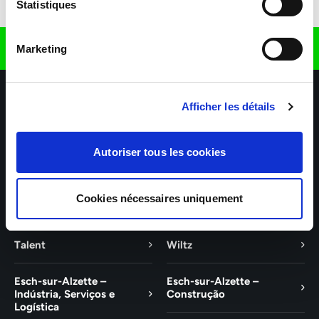
Descarregar a aplicação
Statistiques
Encontre-nos em
Marketing
Afficher les détails
Autoriser tous les cookies
As nossas agências
Os nossos setores de atividade
Cookies nécessaires uniquement
Ajuda e contacto
Talent
Wiltz
Esch-sur-Alzette –
Esch-sur-Alzette –
Indústria, Serviços e
Construção
Logística