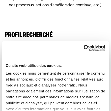
des processus, actions d'amélioration continue, etc.)
PROFIL RECHERCHÉ
Compétences opérationnelles
Français au niveau avancé
Anglais au niveau intermédiaire
Ce site web utilise des cookies.
Les cookies nous permettent de personnaliser le contenu
Bonne compréhension des enjeux AML/KYC
et les annonces, d'offrir des fonctionnalités relatives aux
Bonne connaissance des métiers, services et produits
médias sociaux et d'analyser notre trafic. Nous
bancaires
partageons également des informations sur l'utilisation de
Bonne connaissance des réglementations en vigueur
notre site avec nos partenaires de médias sociaux, de
(FATCA, CRS, MIFID, EMIR)
publicité et d'analyse, qui peuvent combiner celles-ci
E-mail *
avec d'autres informations que vous leur avez fournies
Bonnes capacités rédactionnelles