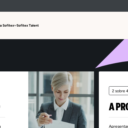
Oferta não encontrada
a Sofitex
Sofitex Talent
2 sobre 
O
A PR
u
Apresenta