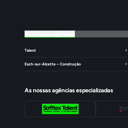
As nossas agências
Os nossos setores d
Talent
Esch-sur-Alzette – Construção
As nossas agências especializadas