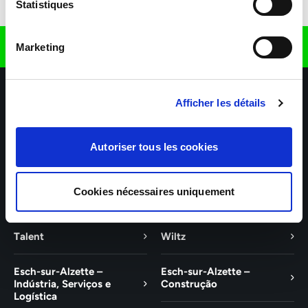
Descarregar a aplicação
Statistiques
Encontre-nos em
Marketing
Afficher les détails
Autoriser tous les cookies
As nossas agências
Os nossos setores de atividade
Cookies nécessaires uniquement
Ajuda e contacto
Talent
Wiltz
Esch-sur-Alzette –
Esch-sur-Alzette –
Indústria, Serviços e
Construção
Logística