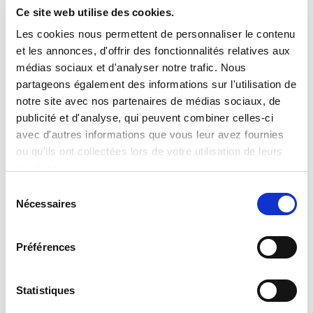
Ce site web utilise des cookies.
INTERIM
Services Administratifs Soutien
Les cookies nous permettent de personnaliser le contenu
et les annonces, d'offrir des fonctionnalités relatives aux
TECHNICIEN DE MAINTENANCE DE
médias sociaux et d'analyser notre trafic. Nous
MACHINE À CAFÉ (H/F)
partageons également des informations sur l'utilisation de
notre site avec nos partenaires de médias sociaux, de
publicité et d'analyse, qui peuvent combiner celles-ci
Luxembourg
E-mail *
avec d'autres informations que vous leur avez fournies
De 3200 à 3300 euros par mois
ou qu'ils ont collectées lors de votre utilisation de leurs
services.
INTERIM
Sélection
Nécessaires
du
Data de publicação
consentement
Enviar
05/06/2026
Préférences
Número de referência
A Sofitex é responsável pelo tratamento dos dados
SFTP1114805
pessoais que nos fornece para que possamos entrar em
Statistiques
contacto consigo. Tem direitos sobre esses dados
pessoais. Para os exercer ou obter mais informações, não