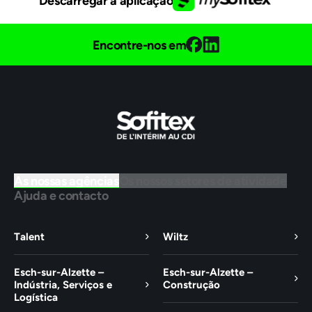
Descarregar a aplicação
Encontre-nos em
As nossas agências
Os nossos setores de atividade
Ajuda e contacto
Talent
Wiltz
Esch-sur-Alzette –
Esch-sur-Alzette –
Indústria, Serviços e
Construção
Logística