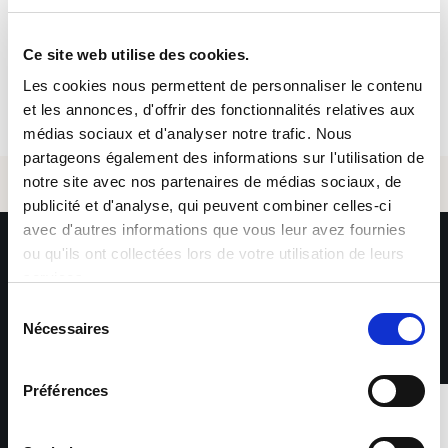
Candidatar-se
Ce site web utilise des cookies.
Les cookies nous permettent de personnaliser le contenu
et les annonces, d'offrir des fonctionnalités relatives aux
médias sociaux et d'analyser notre trafic. Nous
partageons également des informations sur l'utilisation de
notre site avec nos partenaires de médias sociaux, de
publicité et d'analyse, qui peuvent combiner celles-ci
E-mail *
avec d'autres informations que vous leur avez fournies
ou qu'ils ont collectées lors de votre utilisation de leurs
services.
Sélection
Nécessaires
du
consentement
Enviar
Préférences
1 sobre 4
A Sofitex é responsável pelo tratamento dos dados
pessoais que nos fornece para que possamos entrar em