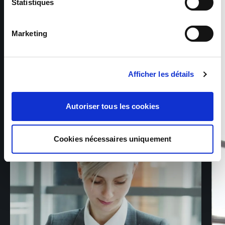
Statistiques
contacto consigo. Tem direitos sobre esses dados
ANTES DA CONTRATAÇÃO
pessoais. Para os exercer ou obter mais informações, não
hesite em consultar a nossa política de privacidade.
Marketing
Uma conversa personalizada para compreender
o seu percurso, as suas competências e as suas
Afficher les détails
expectativas. Acompanhamo-lo na definição do
seu projeto profissional e na procura de uma
oportunidade que corresponda ao seu perfil.
Autoriser tous les cookies
Cookies nécessaires uniquement