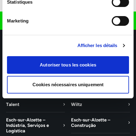
Descarregar a aplicação
Statistiques
Encontre-nos em
Marketing
Afficher les détails
Autoriser tous les cookies
As nossas agências
Os nossos setores de atividade
Cookies nécessaires uniquement
Ajuda e contacto
Talent
Wiltz
Esch-sur-Alzette –
Esch-sur-Alzette –
Indústria, Serviços e
Construção
Logística