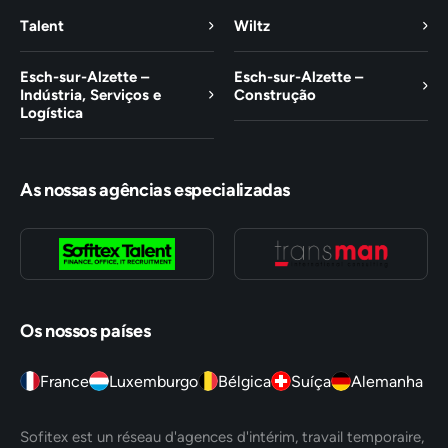
Talent
Wiltz
Esch-sur-Alzette –
Esch-sur-Alzette –
Indústria, Serviços e
Construção
Logística
As nossas agências especializadas
Os nossos países
France
Luxemburgo
Bélgica
Suíça
Alemanha
Sofitex est un réseau d'agences d'intérim, travail temporaire,