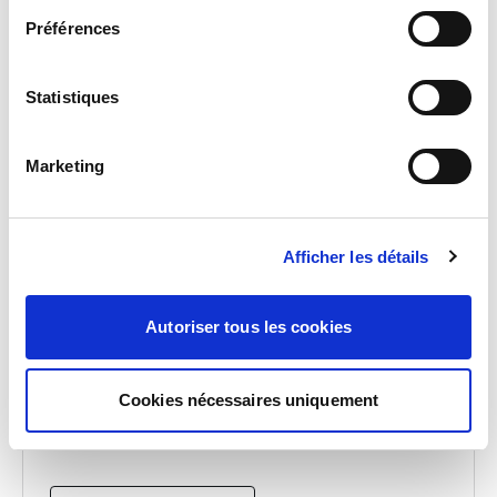
Préférences
Statistiques
Agentur anzeigen
Marketing
ESCH-SUR-ALZETTE – BAUWESEN
Afficher les détails
5 Rue de Luxembourg, 4220 Esch-sur-Alzette,
Autoriser tous les cookies
Luxemburg
352 54 76 33
esch@sofitex.lu
Cookies nécessaires uniquement