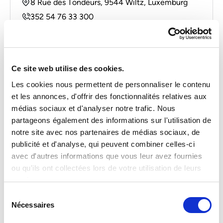
8 Rue des Tondeurs, 9544 Wiltz, Luxemburg
352 54 76 33 300
wiltz@sofitex.lu
Ce site web utilise des cookies.
Les cookies nous permettent de personnaliser le contenu
Agentur anzeigen
et les annonces, d'offrir des fonctionnalités relatives aux
médias sociaux et d'analyser notre trafic. Nous
partageons également des informations sur l'utilisation de
notre site avec nos partenaires de médias sociaux, de
ESCH-SUR-ALZETTE – INDUSTRIE,
publicité et d'analyse, qui peuvent combiner celles-ci
DIENSTLEISTUNGEN UND LOGISTIK
avec d'autres informations que vous leur avez fournies
ou qu'ils ont collectées lors de votre utilisation de leurs
services.
290 rue du Luxembourg,
4222 Esch-sur-Alzette, Luxembourg
Sélection
Nécessaires
du
352 26 29 52 22
consentement
luxembourg@sofitex.lu