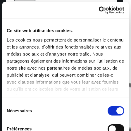
VOR DER EINSTELLUNG
Ce site web utilise des cookies.
Ein persönliches Gespräch, um Ihren
Les cookies nous permettent de personnaliser le contenu
Werdegang, Ihre Kompetenzen und Ihre
et les annonces, d'offrir des fonctionnalités relatives aux
Erwartungen zu verstehen. Wir begleiten Sie bei
médias sociaux et d'analyser notre trafic. Nous
der Definition Ihres beruflichen Projekts und bei
der Suche nach einer Stelle, die zu Ihnen passt.
partageons également des informations sur l'utilisation de
notre site avec nos partenaires de médias sociaux, de
publicité et d'analyse, qui peuvent combiner celles-ci
avec d'autres informations que vous leur avez fournies
ou qu'ils ont collectées lors de votre utilisation de leurs
services.
Sélection
Nécessaires
du
consentement
Préférences