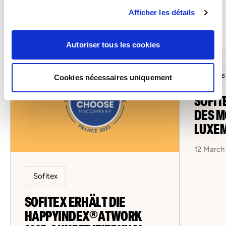
Afficher les détails
Alle Neuigkeiten
Autoriser tous les cookies
Salons
Cookies nécessaires uniquement
SOFIT
DES M
LUXE
12 March
Sofitex
SOFITEX ERHÄLT DIE
HAPPYINDEX®ATWORK