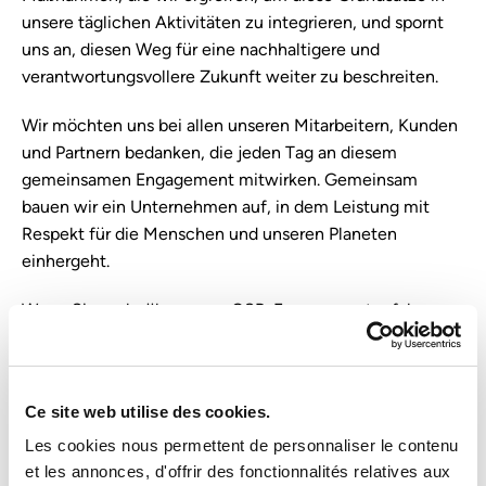
unsere täglichen Aktivitäten zu integrieren, und spornt
uns an, diesen Weg für eine nachhaltigere und
verantwortungsvollere Zukunft weiter zu beschreiten.
Wir möchten uns bei allen unseren Mitarbeitern, Kunden
und Partnern bedanken, die jeden Tag an diesem
gemeinsamen Engagement mitwirken. Gemeinsam
bauen wir ein Unternehmen auf, in dem Leistung mit
Respekt für die Menschen und unseren Planeten
einhergeht.
Wenn Sie mehr über unser CSR-Engagement erfahren
oder unsere Initiativen kennenlernen möchten, besuchen
Sie bitte
unsere CSR-Seite
.
Ce site web utilise des cookies.
Sofitex, ein Unternehmen, das sich für eine
verantwortungsvolle Zukunft engagiert.
Les cookies nous permettent de personnaliser le contenu
et les annonces, d'offrir des fonctionnalités relatives aux