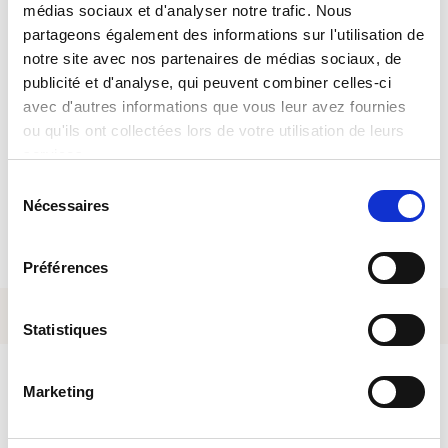
médias sociaux et d'analyser notre trafic. Nous
partageons également des informations sur l'utilisation de
notre site avec nos partenaires de médias sociaux, de
MYSOFITEX, IHRE 24-STUNDEN-
publicité et d'analyse, qui peuvent combiner celles-ci
ARBEITSVERMITTLUNG
avec d'autres informations que vous leur avez fournies
ou qu'ils ont collectées lors de votre utilisation de leurs
services.
App herunterladen
Sélection
Nécessaires
du
consentement
Préférences
Statistiques
Marketing
LESEN SIE AUCH