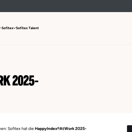
 Sofitex
Sofitex Talent
K 2025-
nen: Sofitex hat die
HappyIndex®AtWork 2025-