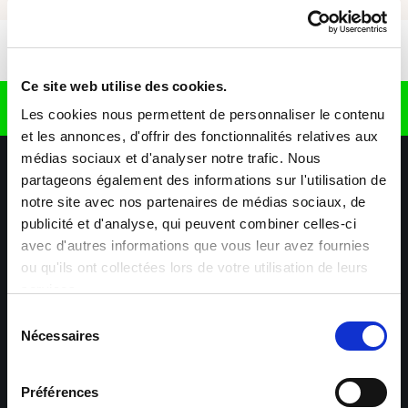
App herunterladen
Ce site web utilise des cookies.
Finden Sie uns auf
Les cookies nous permettent de personnaliser le contenu
et les annonces, d'offrir des fonctionnalités relatives aux
médias sociaux et d'analyser notre trafic. Nous
partageons également des informations sur l'utilisation de
notre site avec nos partenaires de médias sociaux, de
publicité et d'analyse, qui peuvent combiner celles-ci
avec d'autres informations que vous leur avez fournies
ou qu'ils ont collectées lors de votre utilisation de leurs
Unsere Agenturen
Unsere Tätigkeitsbereiche
services.
Hilfe & Kontakt
Sélection
Nécessaires
du
Talent
Wiltz
consentement
Préférences
Esch-sur-Alzette –
Esch-sur-Alzette –