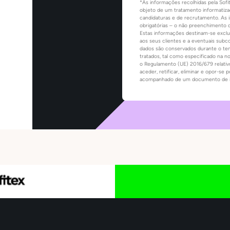
*As informações recolhidas pela Sof
objeto de um tratamento informatizad
candidaturas e de recrutamento. As 
obrigatórias – o não preenchimento 
Estas informações destinam-se exclu
aos seus clientes e a eventuais subc
dados são conservados durante o tem
tratados, tal como especificado na n
o Regulamento (UE) 2016/679 relativo
aceder, retificar, eliminar e opor-se
acompanhado de um documento de ide