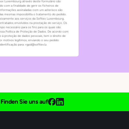
itex Luxembourg através deste formulário são
o com a finalidade de gerir os ficheiros de
informações assinaladas com um asterisco são
das mesmas impossibilita o tratamento do pedido.
sivamente aos serviços da Sofitex Luxembourg,
ontratados envolvidos na prestação do serviço. Os
po necessário para os fins para os quais são
ossa Política de Proteção de Dados. De acordo com
 à proteção de dados pessoais, tem o direito de
 por motivos legítimos, enviando o seu pedido
ntificação para: rgpd@sofitex.lu
Finden Sie uns auf