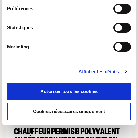
Luxembourg
Préférences
De 16.01 à 16.01 euros par heure
Statistiques
Vos principales missions seront les suivantes :
Assurer les opérations au sol dans le respect des
Marketing
co
Afficher les détails
...
Il y a 3 semaines
Autoriser tous les cookies
Cookies nécessaires uniquement
Interim
Transports Entreposage
CHAUFFEUR PERMIS B POLYVALENT