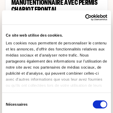
MANUTENTIONNAIRE AVEC PERMIS
CHARIOT FRONTAL
Luxembourg
De 16 à 16 euros par heure
Ce site web utilise des cookies.
Les cookies nous permettent de personnaliser le contenu
Nous recherchons un(e)
manutentionnaire titulaire
et les annonces, d'offrir des fonctionnalités relatives aux
du permis chariot élévateur frontal
pour interve...
médias sociaux et d'analyser notre trafic. Nous
Il y a 3 semaines
partageons également des informations sur l'utilisation de
notre site avec nos partenaires de médias sociaux, de
publicité et d'analyse, qui peuvent combiner celles-ci
avec d'autres informations que vous leur avez fournies
Interim
ou qu'ils ont collectées lors de votre utilisation de leurs
services.
OPÉRATEUR AU SOL ,
Sélection
MANUTENTIONNAIRE
Nécessaires
du
consentement