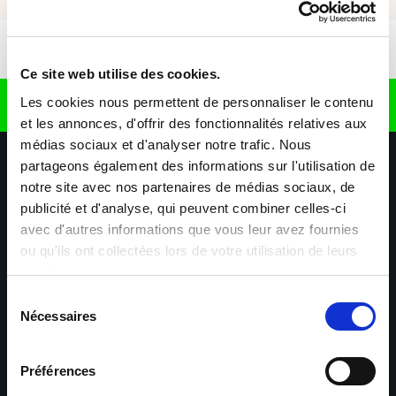
Download app
Ce site web utilise des cookies.
Les cookies nous permettent de personnaliser le contenu
Find us on
et les annonces, d'offrir des fonctionnalités relatives aux
médias sociaux et d'analyser notre trafic. Nous
partageons également des informations sur l'utilisation de
notre site avec nos partenaires de médias sociaux, de
publicité et d'analyse, qui peuvent combiner celles-ci
avec d'autres informations que vous leur avez fournies
ou qu'ils ont collectées lors de votre utilisation de leurs
services.
Our agencies
Our business sectors
Help & Contact
Sélection
Nécessaires
du
Wiltz
Talent
consentement
Préférences
Esch-sur-Alzette –
Esch-sur-Alzette –
Industry, Services &
Construction