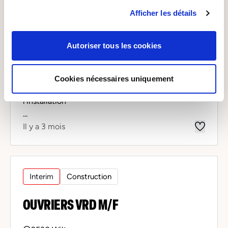
MONTEURS M/F
Afficher les détails
9530 Wiltz
De 16 à 20 euros par heure
Autoriser tous les cookies
Travaux d'installation HVAC et Sanitaire.
Cookies nécessaires uniquement
Le montage des éléments nécessaires à
l’installation
...
Il y a 3 mois
Interim
Construction
OUVRIERS VRD M/F