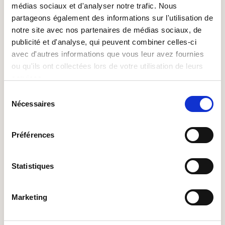
médias sociaux et d'analyser notre trafic. Nous
ASSISTANT ADMINISTRATIF
partageons également des informations sur l'utilisation de
TRILINGUE FR/DE/LU (H/F)
notre site avec nos partenaires de médias sociaux, de
publicité et d'analyse, qui peuvent combiner celles-ci
avec d'autres informations que vous leur avez fournies
9715 Clervaux
ou qu'ils ont collectées lors de votre utilisation de leurs
De 18.7542 à 18.7542 euros par heure
services.
Sélection
Dans le cadre d'un remplacement de congé
Nécessaires
du
maternité, nous recrutons un assistant administratif
consentement
tril...
Préférences
Il y a 3 mois
Statistiques
Interim
Energie Climatisation
Marketing
MONTEURS QUALIFIÉS OU AIDES-