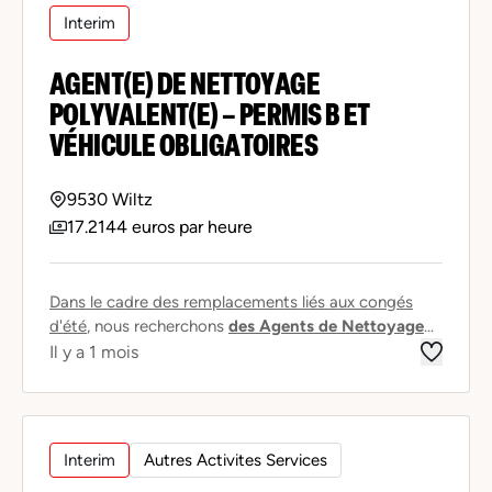
Interim
AGENT(E) DE NETTOYAGE
POLYVALENT(E) – PERMIS B ET
VÉHICULE OBLIGATOIRES
9530 Wiltz
17.2144 euros par heure
Dans le cadre des remplacements liés aux congés
d'été
, nous recherchons
des Agents de Nettoyage
...
Il y a 1 mois
Interim
Autres Activites Services