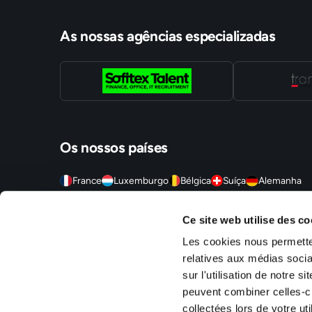
As nossas agências especializadas
Os nossos países
France
Luxemburgo
Bélgica
Suíça
Alemanha
Sofitex est un réseau d'agences d'intérim, travail temporaire
Ce site web utilise des co
agences sont situées en Alsace (Mulhouse, Strasbourg, Molshe
Territoire de Belfort (Montbéliard, Belfort, Delle), en Ile-de
Les cookies nous permetten
S/Alzette, Luxembourg Ville).
relatives aux médias socia
sur l'utilisation de notre 
peuvent combiner celles-ci
collectées lors de votre uti