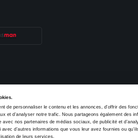
, de recrutement et de gestion des ressources humaines. Nous proposons des 
okies.
im, Obernai, Haguenau, Colmar, Guebwiller, Saint Louis, Cernay), en Lorraine
-France (Paris). Sofitex est également présent en Allemagne (Kehl, Saarbrücken
t de personnaliser le contenu et les annonces, d'offrir des fonct
ux et d'analyser notre trafic. Nous partageons également des in
site avec nos partenaires de médias sociaux, de publicité et d'anal
 avec d'autres informations que vous leur avez fournies ou qu'il
lisation de leurs services.