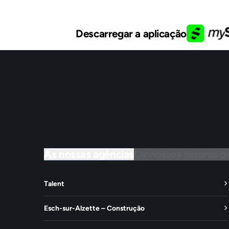
Descarregar a aplicação
As nossas agências
Os nossos setores d
Talent
Esch-sur-Alzette – Construção