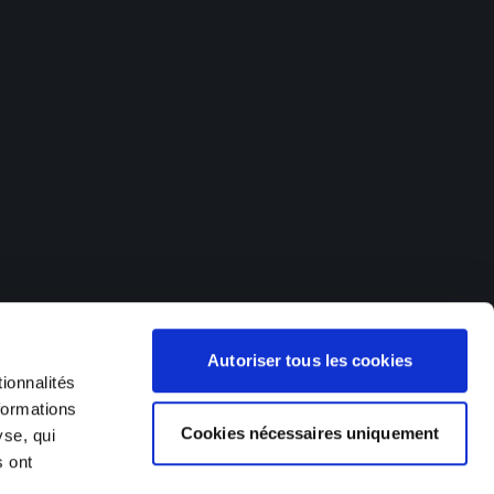
offres d'emploi dans de nombreux secteurs d'activités. Nos
Autoriser tous les cookies
 (Hagondange, Metz, Thionville), en Franche-Comté et dans le
), en Suisse (Delémont, Saigneléger) et au Luxembourg (Esch
ionnalités
formations
Cookies nécessaires uniquement
yse, qui
s ont