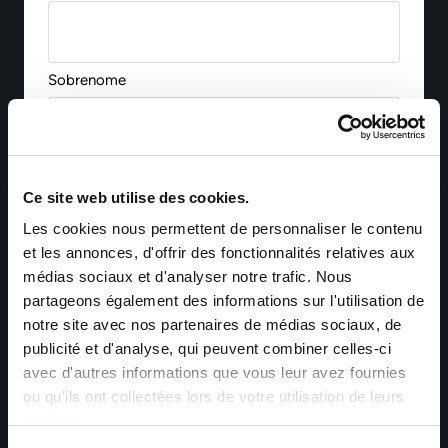
Sobrenome
Empresa *
Ce site web utilise des cookies.
Les cookies nous permettent de personnaliser le contenu
et les annonces, d'offrir des fonctionnalités relatives aux
médias sociaux et d'analyser notre trafic. Nous
E-mail *
partageons également des informations sur l'utilisation de
notre site avec nos partenaires de médias sociaux, de
publicité et d'analyse, qui peuvent combiner celles-ci
avec d'autres informations que vous leur avez fournies
Telefone
ou qu'ils ont collectées lors de votre utilisation de leurs
services.